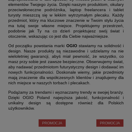
elementów Twojego życia. Dzięki naszym produktom, okulary
przeciwsłoneczne podróżnika, laptop freelancera i tablet
turysty mieszczą się w lekkim wytrzymałym plecaku. Każdy
przedmiot, który ma kluczowe znaczenie w Twoim stylu życia
ma tutaj swoje własne miejsce. Projektujemy przestrzeń,
podobnie jak Ty na co dzień projektujesz swój świat i
otoczenie, wskazując co jest dla Ciebie najważniejsze.
Od początku powstania marki
OGIO
stawiamy na solidność i
design. Nasze produkty są niezawodne i udzielamy na nie
wieloletniej gwarancji, abyś miał pewność, że wszystko, co
masz przy sobie jest zawsze bezpieczne. Obserwujemy świat,
aby nadawać przedmiotom futurystyczny design i dodawać im
nowych funkcjonalności. Doskonale wiemy, jakie przedmioty
mają znaczenie dla współczesnych klientów i znajdujemy dla
nich miejsce w naszych torbach i plecakach.
Podążamy za trendami i wyznaczamy trendy w swojej branży.
Dzięki OGIO Poland najwyższa jakość, funkcjonalność i
unikalny design są dostępne również dla Polskich
użytkowników.
PROMOCJA
PROMOCJA