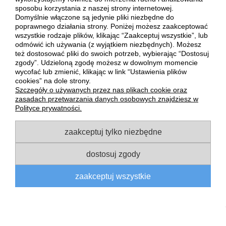
sposobu korzystania z naszej strony internetowej.
do koszyka
do koszyka
Domyślnie włączone są jedynie pliki niezbędne do
poprawnego działania strony. Poniżej możesz zaakceptować
wszystkie rodzaje plików, klikając “Zaakceptuj wszystkie”, lub
odmówić ich używania (z wyjątkiem niezbędnych). Możesz
też dostosować pliki do swoich potrzeb, wybierając “Dostosuj
zgody”. Udzieloną zgodę możesz w dowolnym momencie
wycofać lub zmienić, klikając w link “Ustawienia plików
POMOC
cookies” na dole strony.
Szczegóły o używanych przez nas plikach cookie oraz
zasadach przetwarzania danych osobowych znajdziesz w
MOJE KONTO
Polityce prywatności.
zaakceptuj tylko niezbędne
PŁATNOŚCI I DOSTAWA
dostosuj zgody
INFORMACJE
zaakceptuj wszystkie
O NAS
pokaż pełną wersję strony