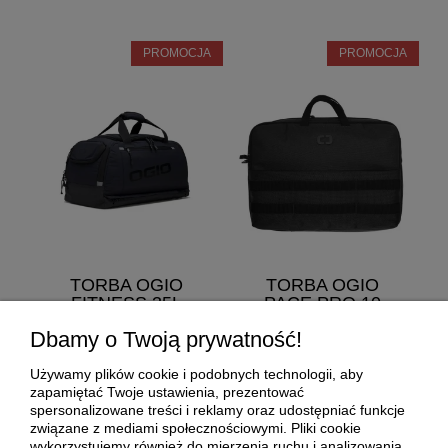
PROMOCJA
PROMOCJA
TORBA OGIO
TORBA OGIO
FITNESS 35L
PACE PRO 10
CZARNA
BRIEF CZARNY
Dbamy o Twoją prywatność!
OGIO
OGIO
Używamy plików cookie i podobnych technologii, aby
374,50 zł
174,50 zł
zapamiętać Twoje ustawienia, prezentować
spersonalizowane treści i reklamy oraz udostępniać funkcje
Cena regularna:
749,00 zł
Cena regularna:
349,00 zł
związane z mediami społecznościowymi. Pliki cookie
wykorzystujemy również do mierzenia ruchu i analizowania
Najniższa cena:
411,95 zł
Najniższa cena:
191,95 zł