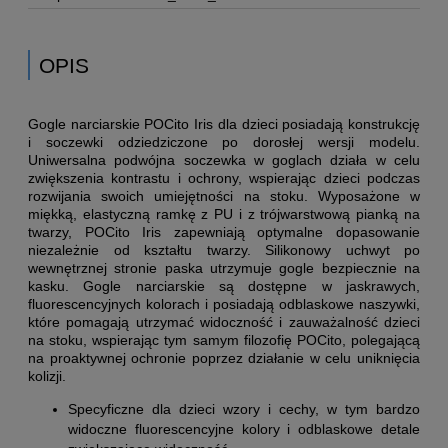
OPIS
Gogle narciarskie POCito Iris dla dzieci posiadają konstrukcję
i soczewki odziedziczone po dorosłej wersji modelu.
Uniwersalna podwójna soczewka w goglach działa w celu
zwiększenia kontrastu i ochrony, wspierając dzieci podczas
rozwijania swoich umiejętności na stoku. Wyposażone w
miękką, elastyczną ramkę z PU i z trójwarstwową pianką na
twarzy, POCito Iris zapewniają optymalne dopasowanie
niezależnie od kształtu twarzy. Silikonowy uchwyt po
wewnętrznej stronie paska utrzymuje gogle bezpiecznie na
kasku. Gogle narciarskie są dostępne w jaskrawych,
fluorescencyjnych kolorach i posiadają odblaskowe naszywki,
które pomagają utrzymać widoczność i zauważalność dzieci
na stoku, wspierając tym samym filozofię POCito, polegającą
na proaktywnej ochronie poprzez działanie w celu uniknięcia
kolizji.
Specyficzne dla dzieci wzory i cechy, w tym bardzo
widoczne fluorescencyjne kolory i odblaskowe detale