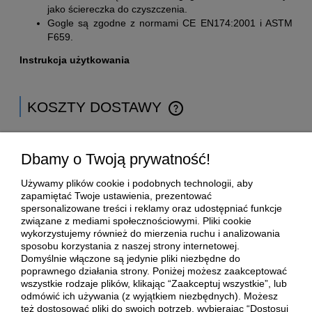
jako ściereczka do czyszczenia.
Gogle są zgodne z normami CE EN174:2001 i ASTM
F659.
Instrukcja użytkowania
KOSZTY DOSTAWY
CENA NIE ZAWIERA EWENTUALNYCH KOSZTÓW
PŁATNOŚCI
Kraj wysyłki:
Dbamy o Twoją prywatność!
Używamy plików cookie i podobnych technologii, aby
zapamiętać Twoje ustawienia, prezentować
Inpost Paczkomaty.
15,00 zł
spersonalizowane treści i reklamy oraz udostępniać funkcje
związane z mediami społecznościowymi. Pliki cookie
Kurier DPD
17,99 zł
wykorzystujemy również do mierzenia ruchu i analizowania
sposobu korzystania z naszej strony internetowej.
Domyślnie włączone są jedynie pliki niezbędne do
poprawnego działania strony. Poniżej możesz zaakceptować
wszystkie rodzaje plików, klikając “Zaakceptuj wszystkie”, lub
POMOC
odmówić ich używania (z wyjątkiem niezbędnych). Możesz
też dostosować pliki do swoich potrzeb, wybierając “Dostosuj