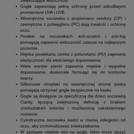
zwiększające widoczność.
Gogle zapewniają pełną ochronę przed szkodliwymi
promieniami UVA i UVB.
Wewnętrzna soczewka z propionianu celulozy (CP) i
zewnętrzna z poliwęglanu (PC) dają trwałość i ochronę
oczu.
Powłoki na soczewkach anti-scratch i anti-fog
pomagają zapewnić widoczność zawsze na najlepszym
poziomie.
Miękka powlekana ramka z poliuretanu (PU) zapewnia
elastyczność dla właściwego dopasowania.
Wiele warstw pianki zapewnia miękkie i wygodne
dopasowanie, doskonale formując się do konturów
twarzy.
Silikonowe chwytaki na wewnętrznej stronie paska
pomagają utrzymać gogle bezpiecznie na kasku.
Gogle są dostępne ze specyficzną dla dzieci soczewką
Clarity, łączącą zwiększoną definicję z brakiem
zniekształceń kolorów i możliwością całodziennego
noszenia.
Cylindryczna soczewka siedzi w równej odległości od
oczu, aby zminimalizować zniekształcenia.
W zestawie miękkie etui na gogle, które może służyć