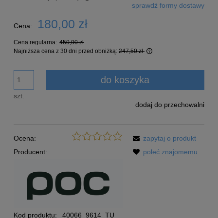
sprawdź formy dostawy
Cena nie zawiera ewentualnych kosztów płatności
180,00 zł
Cena:
Cena regularna:
450,00 zł
Najniższa cena z 30 dni przed obniżką:
247,50 zł
Jeżeli produkt jest s
30 dni, wyświetlana j
do koszyka
momentu, kiedy produk
sprzedaży.
szt.
dodaj do przechowalni
Ocena:
zapytaj o produkt
Producent:
poleć znajomemu
Kod produktu:
40066_9614_TU