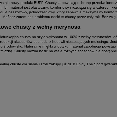
owstaje nowy produkt BUFF. Chusty zapewniają ochronę przeciwsłone
do koszyka
do koszyka
. Ich materiał jest elastyczny, komfortowy i rozciąga się w czterech 
odukt bezszwowy, jednoczęściowy, który zapewnia maksymalny komfort. 
. Możesz zatem bez problemu nosić te chusty przez cały rok. Bez wzgl
kowe chusty z wełny merynosa
lofunkcyjna chusta na szyje wykonana w 100% z wełny merynosów, któr
rodukcji akcesoriów pochodzi z hodowli niestosujących mulesingu. Jes
 o środowisko. Naturalnie miękki w dotyku materiał zapobiega powsta
ermiczną. Chusty można nosić na wiele różnych sposobów. Są dostępne w 
ealną chustę dla siebie i zrób zakupy już dziś! Enjoy The Sport gwaran