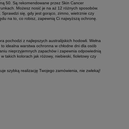
czną 50. Są rekomendowane przez Skin Cancer
do koszyka
kierunkach. Możesz nosić je na aż 12 różnych sposobów.
Sprawdzi się, gdy jest gorąco, zimno, wietrznie czy
ędu na to, co robisz, zapewnią Ci najwyższą ochronę.
a pochodzi z najlepszych australijskich hodowli. Wełna
t to idealna warstwa ochronna w chłodne dni dla osób
waniu nieprzyjemnych zapachów i zapewnia odpowiednią
takich kolorach jak różowy, niebieski, fioletowy czy
tuje szybką realizację Twojego zamówienia, nie zwlekaj!