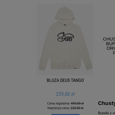
CHUS
BUF
OR
NTRAL
BLUZA DEUS TANGO
KO
VIP
WOMEN
229,50 zł
Chusty
Cena regularna:
459,00 zł
Najniższa cena:
229,50 zł
Butelki z 