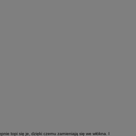
 BUFF®
PLECAK HYDRACYJNY THULE
NAL
ALLTRAIL 22 L POND GRAY
OSSOM
401,40 zł
Cena regularna:
669,00 zł
Najniższa cena:
450,00 zł
pnie topi się je, dzięki czemu zamieniają się we włókna. I