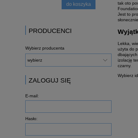
tak oto p
do koszyka
Foundation
Jest to pr
słonecznie
PRODUCENCI
Wyjąt
Lekka, wie
Wybierz producenta
użyta do p
dbających
izolację t
czarny.
Wybierz id
ZALOGUJ SIĘ
E-mail:
Hasło: