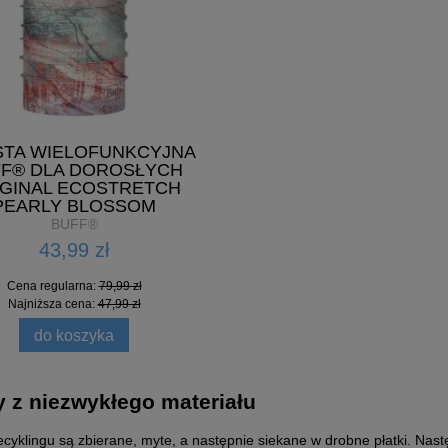
TA WIELOFUNKCYJNA
F® DLA DOROSŁYCH
IGINAL ECOSTRETCH
PEARLY BLOSSOM
BUFF®
43,99 zł
Cena regularna:
79,99 zł
CHUSTA WIELOFUNKCYJNA
Najniższa cena:
47,99 zł
SZULKA ROWEROWA POC
DLA DOROSŁYCH ORIGI
'S REFORM ENDURO LIGHT
do koszyka
ECOSTRETCH PEARLY BL
116,00 zł
43,99 zł
 z niezwykłego materiału
Cena regularna:
290,00 zł
Cena regularna:
79,99 zł
Najniższa cena:
145,00 zł
Najniższa cena:
47,99 zł
recyklingu są zbierane, myte, a następnie siekane w drobne płatki. Nastę