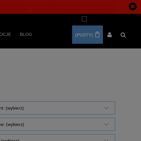
ZAREJESTRUJ SIĘ
ZALOGUJ SIĘ
OCJE
BLOG
(PUSTY)
t: (wybierz)
w: (wybierz)
(wybierz)