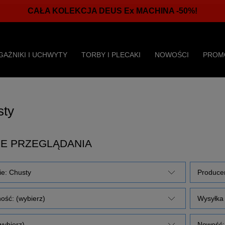
CAŁA KOLEKCJA DEUS Ex MACHINA -50%!
GAŻNIKI I UCHWYTY
TORBY I PLECAKI
NOWOŚCI
PROM
ty
E PRZEGLĄDANIA
ie: Chusty
Producen
ość: (wybierz)
Wysyłka 
wybierz)
Nowość: 