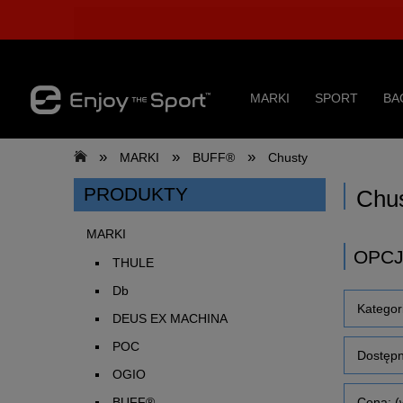
MARKI
SPORT
BA
»
»
»
MARKI
BUFF®
Chusty
PRODUKTY
Chus
MARKI
OPCJ
THULE
Db
Kategor
DEUS EX MACHINA
POC
Dostępn
OGIO
Cena: (
BUFF®