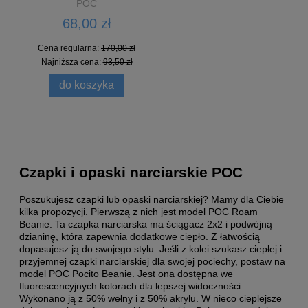
POC
68,00 zł
Cena regularna:
170,00 zł
Najniższa cena:
93,50 zł
do koszyka
Czapki i opaski narciarskie POC
Poszukujesz czapki lub opaski narciarskiej? Mamy dla Ciebie
kilka propozycji. Pierwszą z nich jest model POC Roam
Beanie. Ta czapka narciarska ma
ściągacz 2x2 i podwójną
dzianinę, która zapewnia dodatkowe ciepło. Z łatwością
dopasujesz ją do swojego stylu.
Jeśli z kolei szukasz ciepłej i
przyjemnej czapki narciarskiej dla swojej pociechy, postaw na
model POC Pocito Beanie. Jest ona dostępna we
fluorescencyjnych kolorach dla lepszej widoczności.
Wykonano ją z 50% wełny i z 50% akrylu. W nieco cieplejsze