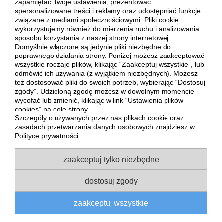
zapamiętać Twoje ustawienia, prezentować
spersonalizowane treści i reklamy oraz udostępniać funkcje
Pompom, Urbane Beanie, Crochet Headband, a może Pure
związane z mediami społecznościowymi. Pliki cookie
Beanie? Którą z nich wybierasz? Dodaj swoich faworytów do
wykorzystujemy również do mierzenia ruchu i analizowania
koszyka i złóż zamówienie na naszej stronie internetowej już
sposobu korzystania z naszej strony internetowej.
dziś. Enjoy The Sport gwarantuje szybką realizację Twojego
Domyślnie włączone są jedynie pliki niezbędne do
zamówienia. Nie zwlekaj!
poprawnego działania strony. Poniżej możesz zaakceptować
wszystkie rodzaje plików, klikając “Zaakceptuj wszystkie”, lub
odmówić ich używania (z wyjątkiem niezbędnych). Możesz
POMOC
też dostosować pliki do swoich potrzeb, wybierając “Dostosuj
zgody”. Udzieloną zgodę możesz w dowolnym momencie
wycofać lub zmienić, klikając w link “Ustawienia plików
MOJE KONTO
cookies” na dole strony.
Szczegóły o używanych przez nas plikach cookie oraz
zasadach przetwarzania danych osobowych znajdziesz w
PŁATNOŚCI I DOSTAWA
Polityce prywatności.
INFORMACJE
zaakceptuj tylko niezbędne
O NAS
dostosuj zgody
zaakceptuj wszystkie
pokaż pełną wersję strony