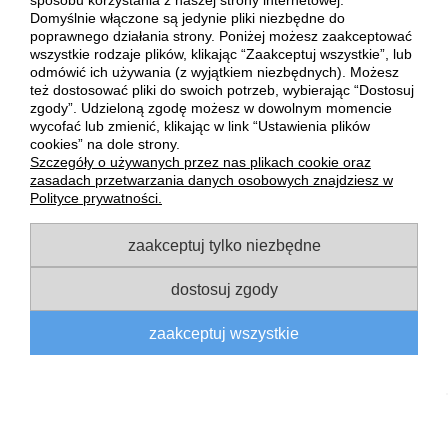
sposobu korzystania z naszej strony internetowej.
lat.
Domyślnie włączone są jedynie pliki niezbędne do
poprawnego działania strony. Poniżej możesz zaakceptować
Mamy w ofercie odzież i akcesoria narciarskie dla mężczyzn,
wszystkie rodzaje plików, klikając “Zaakceptuj wszystkie”, lub
kobiet oraz dzieci. W naszym sklepie znajdziesz więc
odmówić ich używania (z wyjątkiem niezbędnych). Możesz
wszystko, co niezbędne, by rodzinny wyjazd na narty był
też dostosować pliki do swoich potrzeb, wybierając “Dostosuj
udany.
zgody”. Udzieloną zgodę możesz w dowolnym momencie
wycofać lub zmienić, klikając w link “Ustawienia plików
POMOC
cookies” na dole strony.
Szczegóły o używanych przez nas plikach cookie oraz
zasadach przetwarzania danych osobowych znajdziesz w
MOJE KONTO
Polityce prywatności.
zaakceptuj tylko niezbędne
PŁATNOŚCI I DOSTAWA
dostosuj zgody
INFORMACJE
zaakceptuj wszystkie
O NAS
pokaż pełną wersję strony
Sklep internetowy Shoper Premium