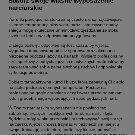
Stwórz swoje własne wyposażenie
narciarskie
Warunki panujące na stoku zimą często nie są najłatwiejsze.
Ujemne temperatury, silny wiatr, mróz i intensywne opady
śniegu mogą skutecznie uniemożliwić zjeżdżanie ze stoku,
jeżeli nie będziesz odpowiednio przygotowany.
Dlatego poświęć odpowiednią ilość czasu, by wybrać
wygodną i dopasowaną odzież sportową oraz akcesoria
niezbędne podczas jazdy na nartach. Wybierz profesjonalny
strój sportowy z oddychających i elastycznych materiałów, by
zagwarantować sobie pełną swobodę ruchów i odpowiednią
cyrkulację powietrza.
Dobierz termoaktywne kurtki i bluzy, które zapewnią Ci ciepło
na stoku podczas ujemnych temperatur. Postaw na
profesjonalne gogle chroniące oczy i twarz przed odłamkami
lodu i grudek śniegu wypadających spod pędzących nart.
W Twoim narciarskim wyposażeniu nie powinno też
zabraknąć trwałych i praktycznych toreb na narty i kijki.
Będziesz mógł w nim przenosić i przechowywać swój sprzęt
narciarski. A jeżeli chcesz trzymać w bezpiecznym miejscu
swoje drobiazgi, jak telefon, portfel czy klucze, pomyśl o
kupnie wygodnej nerki, którą będziesz mógł mieć zawsze przy