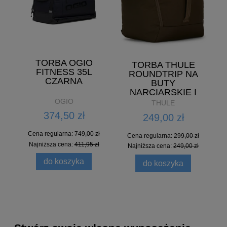
TORBA OGIO
TORBA THULE
FITNESS 35L
ROUNDTRIP NA
CZARNA
BUTY
NARCIARSKIE I
SNOWBOARDOWE
OGIO
THULE
35L
374,50 zł
249,00 zł
Cena regularna:
749,00 zł
Cena regularna:
299,00 zł
Najniższa cena:
411,95 zł
Najniższa cena:
249,00 zł
do koszyka
do koszyka