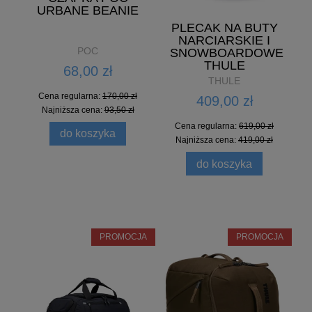
URBANE BEANIE
PLECAK NA BUTY
NARCIARSKIE I
POC
SNOWBOARDOWE
THULE
68,00 zł
ROUNDTRIP 60L
THULE
MID BLUE
Cena regularna:
170,00 zł
409,00 zł
Najniższa cena:
93,50 zł
Cena regularna:
619,00 zł
do koszyka
Najniższa cena:
419,00 zł
do koszyka
PROMOCJA
PROMOCJA