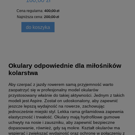
Cena regularna:
400,00 zł
Najniższa cena:
200,00 zł
do koszyka
Okulary odpowiednie dla miłośników
kolarstwa
Aby czerpać z jazdy rowerem samą przyjemność warto
zaopatrzyć się w profesjonalny model okularów
przystosowany właśnie do takiej aktywności. Jednym z takich
modeli jest Aspire. Został on udoskonalony, aby zapewnić
jeszcze lepszą wydajność na rowerze, zachowując
jednocześnie miejski styl. Lekka rama grilamidowa zapewnia
elastyczność i trwałość. Okulary mają hydrofilowe gumowe
uchwyty na nosie i zauszniku, aby zapewnić bezpieczne
dopasowanie, również, gdy są mokre. Kształt okularów ma
wspierać i zwiększać wydajność oraz ochronę w połączeniu z