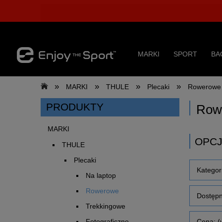
MARKI
SPORT
BA
»
»
»
»
MARKI
THULE
Plecaki
Rowerowe
PRODUKTY
Row
MARKI
OPCJ
THULE
Plecaki
Kategor
Na laptop
Rowerowe
Dostępn
Trekkingowe
Cena: (
Fotograficzne