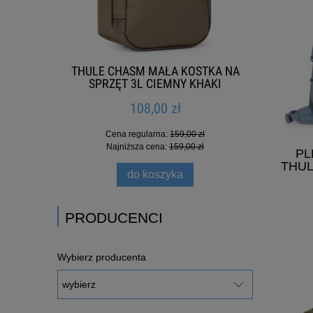
POKR
REW
THULE CHASM MAŁA KOSTKA NA
NA 
SPRZĘT 3L CIEMNY KHAKI
108,00 zł
Cena regularna:
159,00 zł
Najniższa cena:
159,00 zł
PL
THUL
do koszyka
PRODUCENCI
Wybierz producenta