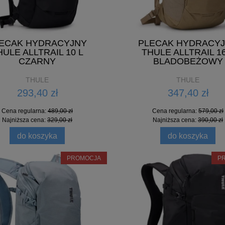
ECAK HYDRACYJNY
PLECAK HYDRACY
HULE ALLTRAIL 10 L
THULE ALLTRAIL 16
CZARNY
BLADOBEŻOWY
THULE
THULE
293,40 zł
347,40 zł
Cena regularna:
489,00 zł
Cena regularna:
579,00 zł
Najniższa cena:
329,00 zł
Najniższa cena:
390,00 zł
do koszyka
do koszyka
PROMOCJA
P
ROWA TORBA PODRÓŻNA
ROWEROWA TORBA POD
E ROUNDTRIP POND GRAY
THULE ROUNDTRIP DEEP 