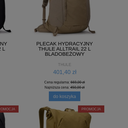
419,00 zł
Cena regularna:
679,00 zł
Najniższa cena:
450,00 zł
JNY
PLECAK HYDRACYJNY
do koszyka
 L
THULE ALLTRAIL 22 L
BLADOBEŻOWY
THULE
401,40 zł
Cena regularna:
669,00 zł
Najniższa cena:
450,00 zł
do koszyka
ROMOCJA
PROMOCJA