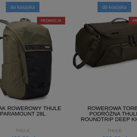
do koszyka
do koszyka
PROMOCJA
P
AK ROWEROWY THULE
ROWEROWA TOR
PARAMOUNT 28L
PODRÓŻNA THUL
ROUNDTRIP DEEP K
THULE
THULE