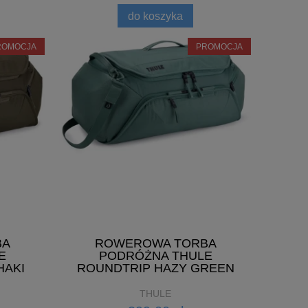
do koszyka
ROMOCJA
PROMOCJA
BA
ROWEROWA TORBA
E
PODRÓŻNA THULE
HAKI
ROUNDTRIP HAZY GREEN
THULE