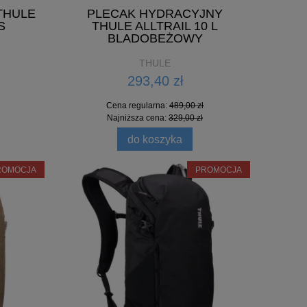
THULE
PLECAK HYDRACYJNY
S
THULE ALLTRAIL 10 L
BLADOBEŻOWY
THULE
293,40 zł
Cena regularna:
489,00 zł
Najniższa cena:
329,00 zł
do koszyka
ROMOCJA
PROMOCJA