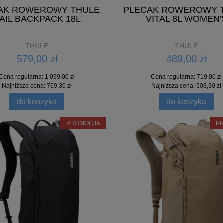
AK ROWEROWY THULE
PLECAK ROWEROWY 
AIL BACKPACK 18L
VITAL 8L WOMEN'
THULE
THULE
579,00 zł
489,00 zł
Cena regularna:
1 099,00 zł
Cena regularna:
719,00 zł
Najniższa cena:
769,30 zł
Najniższa cena:
503,30 zł
do koszyka
do koszyka
PROMOCJA
P