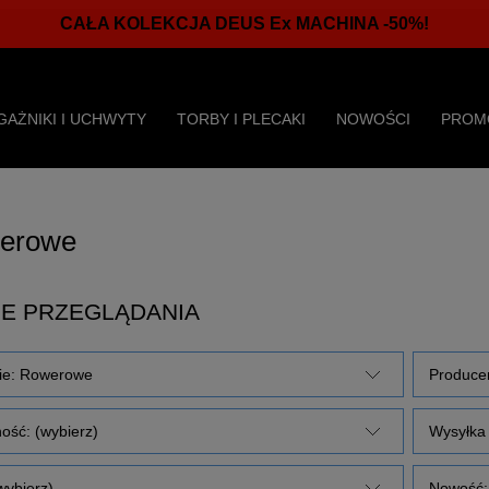
CAŁA KOLEKCJA DEUS Ex MACHINA -50%!
GAŻNIKI I UCHWYTY
TORBY I PLECAKI
NOWOŚCI
PROM
erowe
E PRZEGLĄDANIA
ie: Rowerowe
Producen
ość: (wybierz)
Wysyłka 
wybierz)
Nowość: 