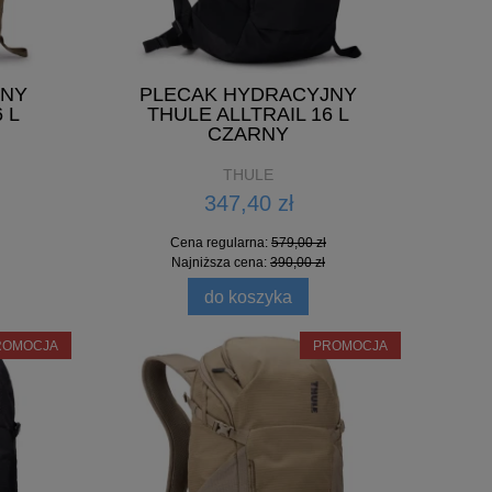
JNY
PLECAK HYDRACYJNY
 L
THULE ALLTRAIL 16 L
CZARNY
THULE
347,40 zł
Cena regularna:
579,00 zł
Najniższa cena:
390,00 zł
do koszyka
ROMOCJA
PROMOCJA
RÓŻNA
PLECAK ROWEROWY THULE
PLE
KHAKI
PARAMOUNT 20L
ALL