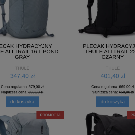
399,00 zł
399,00 zł
Cena regularna:
Cena regularna:
589,00 zł
589,00 zł
Najniższa cena:
439,00 zł
Najniższa cena:
439,00 zł
ECAK HYDRACYJNY
PLECAK HYDRACY
do koszyka
do koszyka
E ALLTRAIL 16 L POND
THULE ALLTRAIL 22
GRAY
CZARNY
THULE
THULE
347,40 zł
401,40 zł
Cena regularna:
579,00 zł
Cena regularna:
669,00 zł
Najniższa cena:
390,00 zł
Najniższa cena:
450,00 zł
do koszyka
do koszyka
PROMOCJA
P