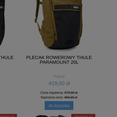
 26L
KOSZULKA DEUS QUANTA
BLUZA
119,50 zł
Cena regularna:
239,00 zł
Najniższa cena:
119,50 zł
THULE
PLECAK ROWEROWY THULE
L
PARAMOUNT 20L
do koszyka
THULE
419,00 zł
Cena regularna:
679,00 zł
Najniższa cena:
450,00 zł
do koszyka