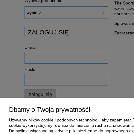
Wybierz producenta
The Sport
wzornictw
narciarski
Sprawdź na
ZALOGUJ SIĘ
Zaprasza
E-mail:
Hasło:
zaloguj się
Nie pamiętasz hasła?
Dbamy o Twoją prywatność!
Zarejestruj się
Używamy plików cookie i podobnych technologii, aby zapamiętać T
cookie wykorzystujemy również do mierzenia ruchu i analizowania 
Domyślnie włączone są jedynie pliki niezbędne do poprawnego dzia