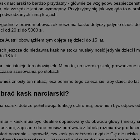
ask narciarski to bardzo przydatny - głównie ze względów bezpieczeń
, nie wszędzie jest on wymagany. Przyjrzyjmy się jak wygląda to w pr
 NARCIARSKI POC MENINX
KASK NARCIARSKI POC O
ej odwiedzanych zimą krajach.
godnie z prawem obowiązek noszenia kasku dotyczy jedynie dzieci do 
i od 20 zł do 5000 zł.
440,00 zł
360,00 zł
e Austrii obowiązkiem tym objęte są dzieci do 15 lat.
Cena regularna:
Cena regularna:
h jeszcze do niedawna kask na stoku musiały nosić jedynie dzieci i mło
1 100,00 zł
900,00 zł
o 18 lat.
Najniższa cena:
479,00 zł
Najniższa cena:
450,00 zł
ii nie istnieje ten obowiązek. Mimo to, na szeroką skalę prowadzone 
czasie szusowania po stokach.
do koszyka
do koszyka
nież zniosły ten nakaz, lecz pomimo tego zaleca się, aby dzieci do lat
brać kask narciarski?
narciarski dobrze pełnił swoją funkcję ochronną, powinien być odpowi
miar – kask musi być idealnie dopasowany do obwodu głowy (mierzy się
 uszami; zapisane dane musisz porównać z tabelą rozmiarów producen
ort noszenia – sprawdź, czy kask po założeniu nigdzie Cię nie uciska. 