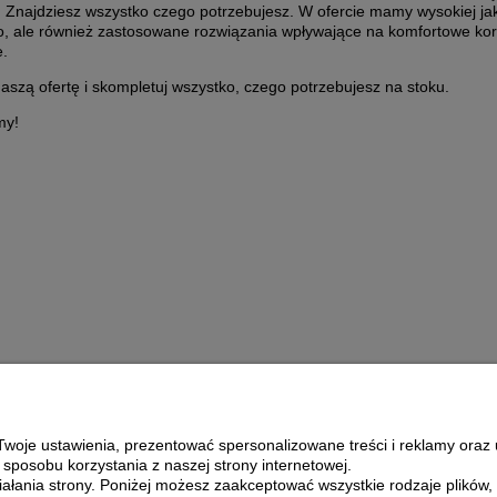
! Znajdziesz wszystko czego potrzebujesz. W ofercie mamy wysokiej ja
o, ale również zastosowane rozwiązania wpływające na komfortowe kor
e.
szą ofertę i skompletuj wszystko, czego potrzebujesz na stoku.
my!
woje ustawienia, prezentować spersonalizowane treści i reklamy oraz 
sposobu korzystania z naszej strony internetowej.
łania strony. Poniżej możesz zaakceptować wszystkie rodzaje plików, k