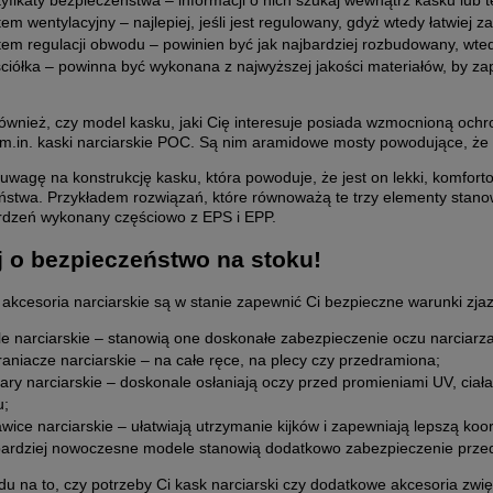
yfikaty bezpieczeństwa – informacji o nich szukaj wewnątrz kasku lub 
em wentylacyjny – najlepiej, jeśli jest regulowany, gdyż wtedy łatwiej
tem regulacji obwodu – powinien być jak najbardziej rozbudowany, wted
ciółka – powinna być wykonana z najwyższej jakości materiałów, by za
wnież, czy model kasku, jaki Cię interesuje posiada wzmocnioną ochro
m.in. kaski narciarskie POC. Są nim aramidowe mosty powodujące, że s
uwagę na konstrukcję kasku, która powoduje, że jest on lekki, komfort
ULKA DEUS VENICE SURF
TORBA THULE CHASM 130L
ństwa. Przykładem rozwiązań, które równoważą te trzy elementy stano
rdzeń wykonany częściowo z EPS i EPP.
114,50 zł
559,00 zł
 o bezpieczeństwo na stoku!
Cena regularna:
229,00 zł
Cena regularna:
889,00 zł
 akcesoria narciarskie są w stanie zapewnić Ci bezpieczne warunki zja
Najniższa cena:
114,50 zł
Najniższa cena:
579,00 zł
le narciarskie – stanowią one doskonałe zabezpieczenie oczu narciarz
do koszyka
do koszyka
aniacze narciarskie – na całe ręce, na plecy czy przedramiona;
ary narciarskie – doskonale osłaniają oczy przed promieniami UV, ciał
u;
wice narciarskie – ułatwiają utrzymanie kijków i zapewniają lepszą koor
bardziej nowoczesne modele stanowią dodatkowo zabezpieczenie prze
u na to, czy potrzeby Ci kask narciarski czy dodatkowe akcesoria zwi