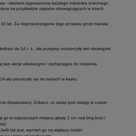
stwa - element wyposażenia każdego miłośnika śnieżnego
aktyce na przykładzie zapisów obowiązujących w trzech
BEX WF
16 lat. Za nieprzestrzeganie tego przepisu grozi mandat
dzież do 14 r. ż., ale przepisy rozszerzyły ten obowiązek
są tam akcje edukacyjne i zachęcające do noszenia
 14-stu poruszały się na nartach w kasku.
ednio dopasowany. Zobacz, co wziąć pod uwagę w czasie
 go w najszerszym miejscu głowy 1 cm nad linią brwi i
ta).
Jeśli tak jest, wymień go na większy model.