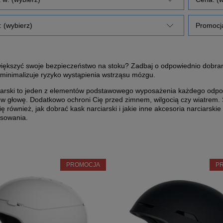
 (wybierz)
Promocja
iększyć swoje bezpieczeństwo na stoku? Zadbaj o odpowiednio dobrany
zminimalizuje ryzyko wystąpienia wstrząsu mózgu.
iarski to jeden z elementów podstawowego wyposażenia każdego odpow
 w głowę. Dodatkowo ochroni Cię przed zimnem, wilgocią czy wiatrem. 
ę również, jak dobrać kask narciarski i jakie inne akcesoria narciar
usowania.
PROMOCJA
P