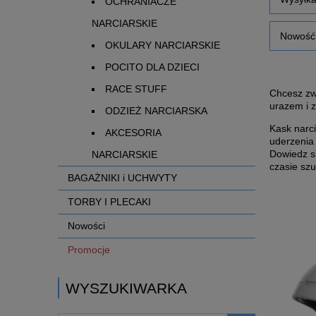
OCHRANIACZE
NARCIARSKIE
Nowość:
OKULARY NARCIARSKIE
POCITO DLA DZIECI
RACE STUFF
Chcesz zw
urazem i 
ODZIEŻ NARCIARSKA
Kask narc
AKCESORIA
uderzenia
Dowiedz si
NARCIARSKIE
czasie sz
BAGAŻNIKI i UCHWYTY
TORBY I PLECAKI
Nowości
Promocje
WYSZUKIWARKA