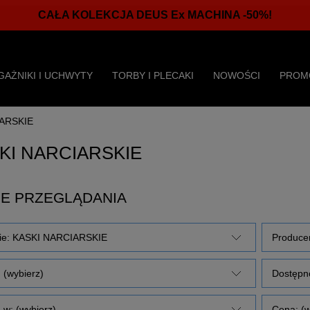
CAŁA KOLEKCJA DEUS Ex MACHINA -50%!
GAŻNIKI I UCHWYTY
TORBY I PLECAKI
NOWOŚCI
PROM
ARSKIE
KI NARCIARSKIE
E PRZEGLĄDANIA
rie: KASKI NARCIARSKIE
Producen
 (wybierz)
Dostępno
 w: (wybierz)
Cena: (w