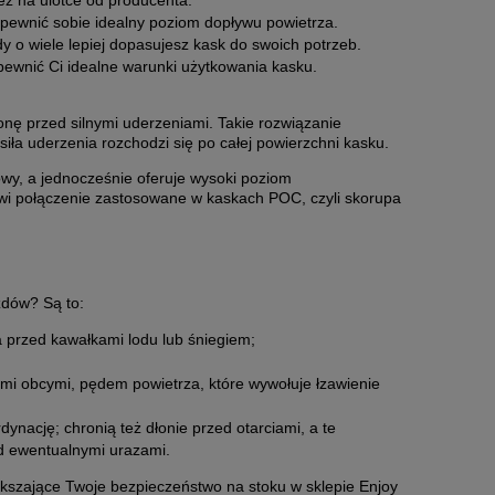
też na ulotce od producenta.
 zapewnić sobie idealny poziom dopływu powietrza.
y o wiele lepiej dopasujesz kask do swoich potrzeb.
pewnić Ci idealne warunki użytkowania kasku.
nę przed silnymi uderzeniami. Takie rozwiązanie
iła uderzenia rozchodzi się po całej powierzchni kasku.
owy, a jednocześnie oferuje wysoki poziom
 BLACK
OCHRANIACZE POC VPD AIR KNEE
OCHR
wi połączenie zastosowane w kaskach POC, czyli skorupa
FABIO ED.
156,00 zł
Cena regularna:
390,00 zł
zdów? Są to:
Najniższa cena:
195,00 zł
a przed kawałkami lodu lub śniegiem;
do koszyka
ami obcymi, pędem powietrza, które wywołuje łzawienie
dynację; chronią też dłonie przed otarciami, a te
d ewentualnymi urazami.
ększające Twoje bezpieczeństwo na stoku w sklepie Enjoy