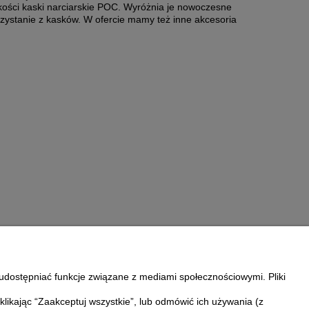
kości kaski narciarskie POC. Wyróżnia je nowoczesne
zystanie z kasków. W ofercie mamy też inne akcesoria
udostępniać funkcje związane z mediami społecznościowymi. Pliki
likając “Zaakceptuj wszystkie”, lub odmówić ich używania (z