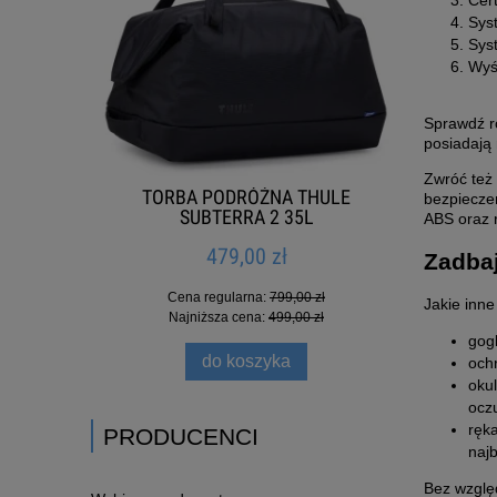
Cert
Syst
Sys
Wyś
Sprawdź ró
posiadają 
Zwróć też 
CREW
TORBA PODRÓŻNA THULE
KOSZ
bezpiecze
SUBTERRA 2 35L
ABS oraz 
479,00 zł
Zadbaj
Cena regularna:
799,00 zł
Jakie inne
Najniższa cena:
499,00 zł
gog
do koszyka
ochr
okul
ocz
ręka
PRODUCENCI
naj
Bez względ