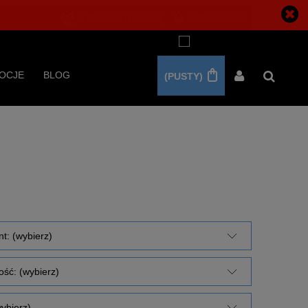
ZAREJESTRUJ SIĘ
ZALOGUJ SIĘ
OCJE
BLOG
(PUSTY)
t: (wybierz)
ść: (wybierz)
ybierz)