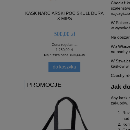
Chociaż k
szaleństwa
KASK NARCIARSKI POC SKULL DURA
KASK
najczęści
X MIPS
W Polsce z
w wysokośc
500,00 zł
Na obszarz
Cena regularna:
We Włoszec
1 250,00 zł
na osoby d
Najniższa cena:
625,00 zł
W Szwajcar
kasków w 
do koszyka
Czechy rów
PROMOCJE
Jak do
Aby kask 
zakupów.
Roz
nad
Komf