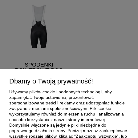
SPODENKI
ROWEROWE POC
AERO VPDS BIB
Dbamy o Twoją prywatność!
POC
Używamy plików cookie i podobnych technologii, aby
580,00 zł
zapamiętać Twoje ustawienia, prezentować
spersonalizowane treści i reklamy oraz udostępniać funkcje
Cena regularna:
1 450,00 zł
związane z mediami społecznościowymi. Pliki cookie
wykorzystujemy również do mierzenia ruchu i analizowania
Najniższa cena:
725,00 zł
sposobu korzystania z naszej strony internetowej.
do koszyka
Domyślnie włączone są jedynie pliki niezbędne do
poprawnego działania strony. Poniżej możesz zaakceptować
wszystkie rodzaje plików, klikając “Zaakceptuj wszystkie”, lub