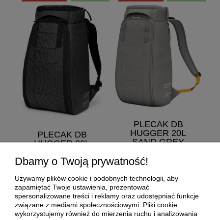
PLECAK DB
HUGGER 20L
PLECAK DB
SAND GREY
HUGGER 20L
REFLECTIVE
Dbamy o Twoją prywatność!
BLACK
614,25 zł
Db
Używamy plików cookie i podobnych technologii, aby
Cena regularna:
819,00 zł
679,20 zł
zapamiętać Twoje ustawienia, prezentować
Najniższa cena:
819,00 zł
spersonalizowane treści i reklamy oraz udostępniać funkcje
Cena regularna:
849,00 zł
związane z mediami społecznościowymi. Pliki cookie
do koszyka
wykorzystujemy również do mierzenia ruchu i analizowania
Najniższa cena:
759,00 zł