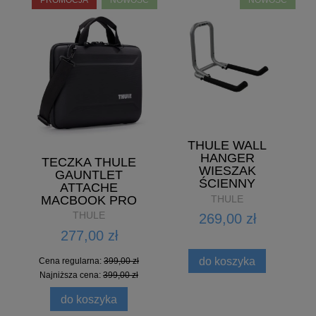
PROMOCJA
NOWOŚĆ
NOWOŚĆ
THULE WALL
HANGER
TECZKA THULE
WIESZAK
GAUNTLET
ŚCIENNY
ATTACHE
ALUMINIOWY
THULE
MACBOOK PRO
14" CZARNY
THULE
269,00 zł
277,00 zł
do koszyka
Cena regularna:
399,00 zł
Najniższa cena:
399,00 zł
do koszyka