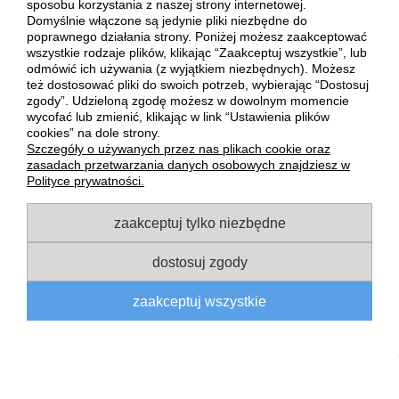
sposobu korzystania z naszej strony internetowej.
do koszyka
Domyślnie włączone są jedynie pliki niezbędne do
poprawnego działania strony. Poniżej możesz zaakceptować
wszystkie rodzaje plików, klikając “Zaakceptuj wszystkie”, lub
odmówić ich używania (z wyjątkiem niezbędnych). Możesz
też dostosować pliki do swoich potrzeb, wybierając “Dostosuj
zgody”. Udzieloną zgodę możesz w dowolnym momencie
wycofać lub zmienić, klikając w link “Ustawienia plików
POMOC
cookies” na dole strony.
Szczegóły o używanych przez nas plikach cookie oraz
zasadach przetwarzania danych osobowych znajdziesz w
MOJE KONTO
Polityce prywatności.
zaakceptuj tylko niezbędne
PŁATNOŚCI I DOSTAWA
dostosuj zgody
INFORMACJE
zaakceptuj wszystkie
O NAS
pokaż pełną wersję strony