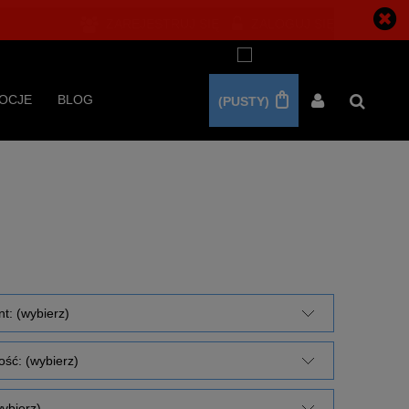
ZAREJESTRUJ SIĘ
ZALOGUJ SIĘ
OCJE
BLOG
(PUSTY)
t: (wybierz)
ść: (wybierz)
ybierz)