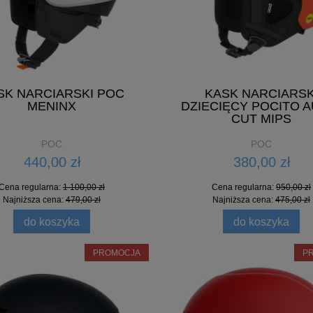
SK NARCIARSKI POC
KASK NARCIARSK
MENINX
DZIECIĘCY POCITO A
CUT MIPS
POC
POC
440,00 zł
380,00 zł
Cena regularna:
1 100,00 zł
Cena regularna:
950,00 zł
Najniższa cena:
479,00 zł
Najniższa cena:
475,00 zł
do koszyka
do koszyka
PROMOCJA
P