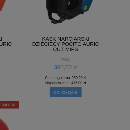
I
KASK NARCIARSKI
URIC
DZIECIĘCY POCITO AURIC
CUT MIPS
POC
380,00 zł
Cena regularna:
950,00 zł
Najniższa cena:
475,00 zł
do koszyka
ROMOCJA