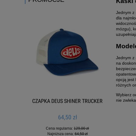
Kaski 
Jednym z 
dla najmło
widoczność
mózgu), k
uzupełniaj
Modele
Jednym z 
na doskon
bezpiecze
opatentow
opcją jest
różnych or
Wybierz od
ZIP
CZAPKA DEUS SHINER TRUCKER
TORBA
nie zwleka
64,50 zł
Cena regularna:
129,00 zł
Najniższa cena:
64,50 zł