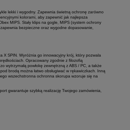
ykle lekki i wygodny. Zapewnia świetną ochronę zarówno
scencyjnymi kolorami, aby zapewnić jak najlepsza
Obex MIPS. Stały klips na gogle, MIPS (system ochrony
óry zapewnia bezpieczne oraz wygodne dopasowanie,
a X SPIN. Wyróżnia go innowacyjny krój, który pozwala
rędkościach. Opracowany zgodnie z filozofią
zo wytrzymałą powłokę zewnętrzną z ABS / PC, a także
 pod brodą można łatwo obsługiwać w rękawiczkach. Inną
a jego wszechstronna ochronna skorupa wzoruje się na
 Sport gwarantuje szybką realizację Twojego zamówienia,
HULE
TORBA THULE CHASM 40L OLIVINE
KAS
P
399,00 zł
Cena regularna:
619,00 zł
Najniższa cena:
419,00 zł