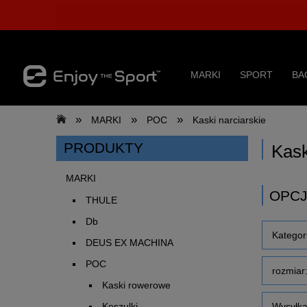
MARKI
SPORT
BA
»
»
»
MARKI
POC
Kaski narciarskie
PRODUKTY
Kask
MARKI
OPCJ
THULE
Db
Kategori
DEUS EX MACHINA
POC
rozmiar:
Kaski rowerowe
Wysyłka
Koszulki