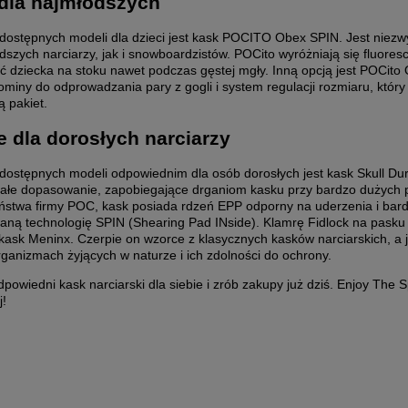
dla najmłodszych
dostępnych modeli dla dzieci jest kask POCITO Obex SPIN. Jest niezw
dszych narciarzy, jak i snowboardzistów. POCito wyróżniają się fluore
 dziecka na stoku nawet podczas gęstej mgły. Inną opcją jest POCito 
ominy do odprowadzania pary z gogli i system regulacji rozmiaru, kt
ą pakiet.
 dla dorosłych narciarzy
dostępnych modeli odpowiednim dla osób dorosłych jest kask Skull Dur
ałe dopasowanie, zapobiegające drganiom kasku przy bardzo dużych p
ństwa firmy POC, kask posiada rdzeń EPP odporny na uderzenia i bard
aną technologię SPIN (Shearing Pad INside). Klamrę Fidlock na pasku
 kask Meninx. Czerpie on wzorce z klasycznych kasków narciarskich, 
ganizmach żyjących w naturze i ich zdolności do ochrony.
powiedni kask narciarski dla siebie i zrób zakupy już dziś. Enjoy The
 NA PRZYBORY TOALETOWE
PLECAK NA LAPTOPA T
j!
THULE AION
PARAMOUNT 27L
201,75 zł
499,00 zł
Cena regularna:
269,00 zł
Cena regularna:
799,00 zł
Najniższa cena:
189,00 zł
Najniższa cena:
529,00 zł