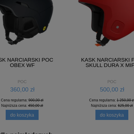
SK NARCIARSKI POC
KASK NARCIARSKI 
ARCIARSKI POC SKULL DURA
KASK NARCIARSKI DZIE
OBEX WF
SKULL DURA X MI
X MIPS
POCITO AURIC CUT M
500,00 zł
380,00 zł
POC
POC
360,00 zł
500,00 zł
Cena regularna:
Cena regularna:
1 250,00 zł
950,00 zł
Cena regularna:
900,00 zł
Cena regularna:
1 250,00 z
Najniższa cena:
625,00 zł
Najniższa cena:
475,00 zł
Najniższa cena:
450,00 zł
Najniższa cena:
625,00 zł
do koszyka
do koszyka
do koszyka
do koszyka