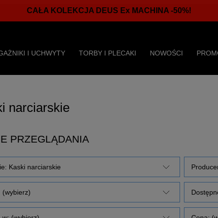
CAŁA KOLEKCJA DEUS Ex MACHINA -50%!
GAŻNIKI I UCHWYTY
TORBY I PLECAKI
NOWOŚCI
PROM
i narciarskie
E PRZEGLĄDANIA
e: Kaski narciarskie
Producen
 (wybierz)
Dostępno
 w: (wybierz)
Cena: (w