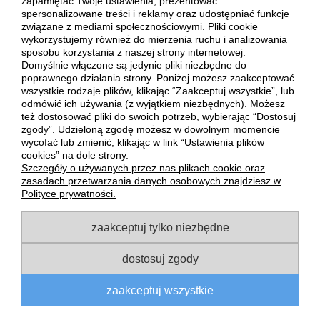
zapamiętać Twoje ustawienia, prezentować
konopii i 45% bawełny czy 50% wełna jednokolorowa i 50%
spersonalizowane treści i reklamy oraz udostępniać funkcje
akryl. Czapki z pewnością spełnią oczekiwania nawet
związane z mediami społecznościowymi. Pliki cookie
najbardziej wymagających klientów. Realizują swoje zadanie
wykorzystujemy również do mierzenia ruchu i analizowania
praktyczne, jakim jest ochrona głowy, ale także świetnie
sposobu korzystania z naszej strony internetowej.
dopełniają każdą stylizację. Poczujesz się w nich stylowo i
Domyślnie włączone są jedynie pliki niezbędne do
komfortowo.
poprawnego działania strony. Poniżej możesz zaakceptować
wszystkie rodzaje plików, klikając “Zaakceptuj wszystkie”, lub
Wybierz idealną czapkę dla siebie i zrób zakupy już dziś!
odmówić ich używania (z wyjątkiem niezbędnych). Możesz
Enjoy The Sport zapewnia szybką realizację Twojego
też dostosować pliki do swoich potrzeb, wybierając “Dostosuj
zamówienia!
zgody”. Udzieloną zgodę możesz w dowolnym momencie
wycofać lub zmienić, klikając w link “Ustawienia plików
POMOC
cookies” na dole strony.
Szczegóły o używanych przez nas plikach cookie oraz
zasadach przetwarzania danych osobowych znajdziesz w
MOJE KONTO
Polityce prywatności.
zaakceptuj tylko niezbędne
PŁATNOŚCI I DOSTAWA
dostosuj zgody
INFORMACJE
zaakceptuj wszystkie
O NAS