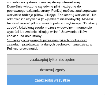
sposobu korzystania z naszej strony internetowej.
typowe spodenki kolarskie. Znajdziesz u nas także spodnie i
Domyślnie włączone są jedynie pliki niezbędne do
spodenki rowerowe na szelkach oraz spodnie typu „all-
poprawnego działania strony. Poniżej możesz zaakceptować
weather”, idealne na każdą pogodę.
wszystkie rodzaje plików, klikając “Zaakceptuj wszystkie”, lub
odmówić ich używania (z wyjątkiem niezbędnych). Możesz
Zapoznaj się z naszymi propozycjami i wybierz szorty oraz
też dostosować pliki do swoich potrzeb, wybierając “Dostosuj
spodnie rowerowe najlepiej odpowiadające Twoim potrzebom!
zgody”. Udzieloną zgodę możesz w dowolnym momencie
wycofać lub zmienić, klikając w link “Ustawienia plików
POMOC
cookies” na dole strony.
Szczegóły o używanych przez nas plikach cookie oraz
zasadach przetwarzania danych osobowych znajdziesz w
MOJE KONTO
Polityce prywatności.
zaakceptuj tylko niezbędne
PŁATNOŚCI I DOSTAWA
dostosuj zgody
INFORMACJE
zaakceptuj wszystkie
O NAS
pokaż pełną wersję strony