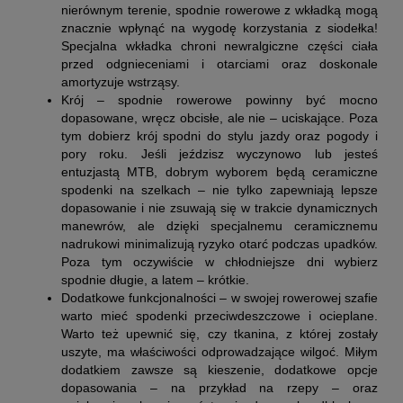
nierównym terenie, spodnie rowerowe z wkładką mogą
znacznie wpłynąć na wygodę korzystania z siodełka!
Specjalna wkładka chroni newralgiczne części ciała
przed odgnieceniami i otarciami oraz doskonale
amortyzuje wstrząsy.
Krój – spodnie rowerowe powinny być mocno
dopasowane, wręcz obcisłe, ale nie – uciskające. Poza
tym dobierz krój spodni do stylu jazdy oraz pogody i
pory roku. Jeśli jeździsz wyczynowo lub jesteś
entuzjastą MTB, dobrym wyborem będą ceramiczne
spodenki na szelkach – nie tylko zapewniają lepsze
dopasowanie i nie zsuwają się w trakcie dynamicznych
manewrów, ale dzięki specjalnemu ceramicznemu
nadrukowi minimalizują ryzyko otarć podczas upadków.
Poza tym oczywiście w chłodniejsze dni wybierz
spodnie długie, a latem – krótkie.
Dodatkowe funkcjonalności – w swojej rowerowej szafie
warto mieć spodenki przeciwdeszczowe i ocieplane.
Warto też upewnić się, czy tkanina, z której zostały
uszyte, ma właściwości odprowadzające wilgoć. Miłym
dodatkiem zawsze są kieszenie, dodatkowe opcje
dopasowania – na przykład na rzepy – oraz