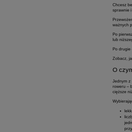
Chcesz be
sprawnie i
Przewożen
ważnych 
Po pierws
lub niższe
Po drugie
Zobacz, j
O czym
Jednym z 
roweru – 
cięższe ni
Wybierają
lekk
lic
jedn
prz