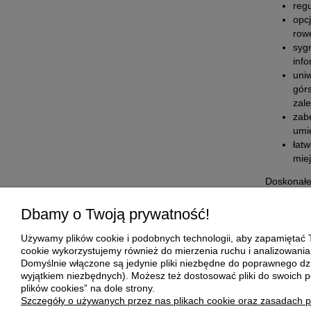
reg
opc
row
syg
inf
uni
gór
zal
zab
umi
łat
miej
Doskonałej
asortymen
jednoślad
Dbamy o Twoją prywatność!
Zaprasza
Używamy plików cookie i podobnych technologii, aby zapamiętać T
cookie wykorzystujemy również do mierzenia ruchu i analizowania 
Domyślnie włączone są jedynie pliki niezbędne do poprawnego dzia
POMOC
MOJE KONT
wyjątkiem niezbędnych). Możesz też dostosować pliki do swoich p
plików cookies” na dole strony.
Regulamin
Twoje zamówienia
Szczegóły o używanych przez nas plikach cookie oraz zasadach p