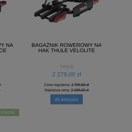
Cena regularna:
290,00 zł
Najniższa cena:
159,50 zł
do koszyka
Y NA
BAGAŻNIK ROWEROWY NA
CE
HAK THULE VELOLITE
THULE
2 279,00 zł
ł
Cena regularna:
2 759,00 zł
ł
Najniższa cena:
2 339,00 zł
do koszyka
NOWOŚĆ