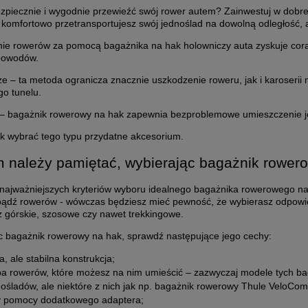
zpiecznie i wygodnie przewieźć swój rower autem? Zainwestuj w dobre
 komfortowo przetransportujesz swój jednoślad na dowolną odległość, 
ie rowerów za pomocą bagażnika na hak holowniczy auta zyskuje coraz 
powodów.
ze – ta metoda ogranicza znacznie uszkodzenie roweru, jak i karoseri
go tunelu.
 – bagażnik rowerowy na hak zapewnia bezproblemowe umieszczenie jedn
ak wybrać tego typu przydatne akcesorium.
 należy pamiętać, wybierając bagażnik rower
najważniejszych kryteriów wyboru idealnego bagażnika rowerowego na 
bądź rowerów - wówczas będziesz mieć pewność, że wybierasz odpowied
ż górskie, szosowe czy nawet trekkingowe.
c bagażnik rowerowy na hak, sprawdź następujące jego cechy:
a, ale stabilna konstrukcja;
zba rowerów, które możesz na nim umieścić – zazwyczaj modele tych 
ośladów, ale niektóre z nich jak np. b
agażnik rowerowy Thule
VeloCom
y pomocy dodatkowego adaptera;