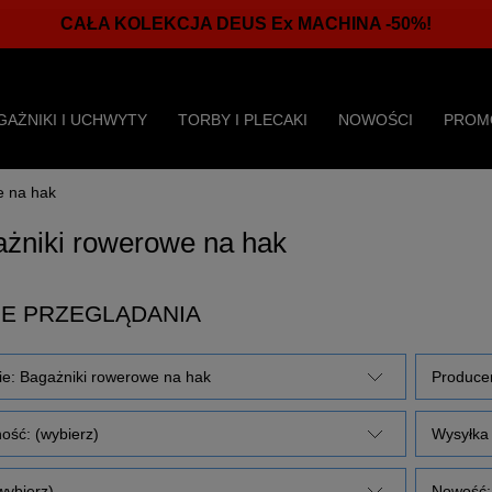
CAŁA KOLEKCJA DEUS Ex MACHINA -50%!
GAŻNIKI I UCHWYTY
TORBY I PLECAKI
NOWOŚCI
PROM
e na hak
żniki rowerowe na hak
E PRZEGLĄDANIA
ie: Bagażniki rowerowe na hak
Producen
ość: (wybierz)
Wysyłka 
wybierz)
Nowość: 