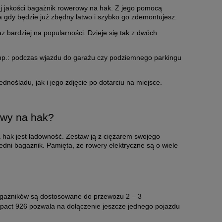
j jakości bagażnik rowerowy na hak. Z jego pomocą
a gdy będzie już zbędny łatwo i szybko go zdemontujesz.
bardziej na popularności. Dzieje się tak z dwóch
i np.: podczas wjazdu do garażu czy podziemnego parkingu
ośladu, jak i jego zdjęcie po dotarciu na miejsce.
owy na hak?
hak jest ładowność. Zestaw ją z ciężarem swojego
ni bagażnik. Pamięta, że rowery elektryczne są o wiele
bagażników są dostosowane do przewozu 2 – 3
pact 926
pozwala na dołączenie jeszcze jednego pojazdu