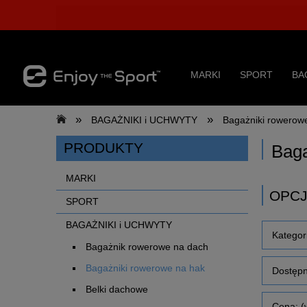
MARKI
SPORT
BA
»
»
BAGAŻNIKI i UCHWYTY
Bagażniki rowerow
PRODUKTY
Baga
MARKI
OPCJ
SPORT
BAGAŻNIKI i UCHWYTY
Kategor
Bagażnik rowerowe na dach
Bagażniki rowerowe na hak
Dostępn
Belki dachowe
Cena: (