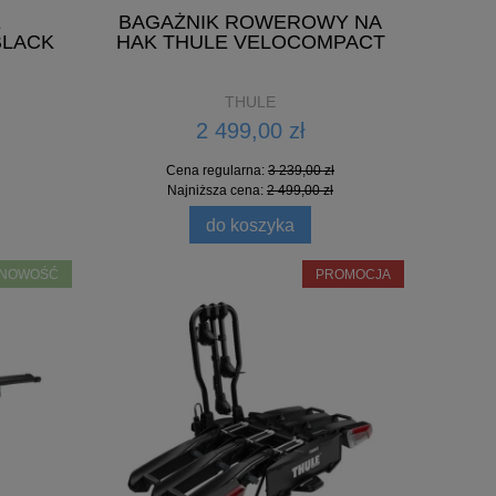
E
BAGAŻNIK ROWEROWY NA
BLACK
HAK THULE VELOCOMPACT
THULE
2 499,00 zł
Cena regularna:
3 239,00 zł
Najniższa cena:
2 499,00 zł
do koszyka
 XT BIKE
BAGAŻNIK ROWEROWY NA HAK
BAG
NOWOŚĆ
PROMOCJA
THULE VELOLITE
2 279,00 zł
Cena regularna:
2 759,00 zł
Najniższa cena:
2 339,00 zł
do koszyka