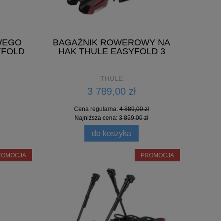
WEGO
BAGAŻNIK ROWEROWY NA
YFOLD
HAK THULE EASYFOLD 3
THULE
3 789,00 zł
Cena regularna:
4 889,00 zł
Najniższa cena:
3 859,00 zł
do koszyka
ROMOCJA
PROMOCJA
YELIN
OCHRANIACZ POC POLE GUARD
BAG
116,00 zł