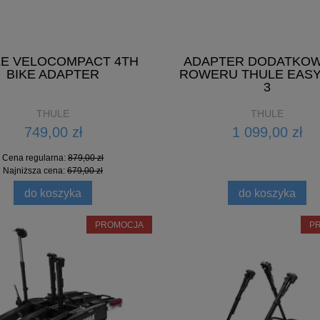
E VELOCOMPACT 4TH
ADAPTER DODATKO
BIKE ADAPTER
ROWERU THULE EAS
3
THULE
THULE
749,00 zł
1 099,00 zł
Cena regularna:
879,00 zł
Najniższa cena:
679,00 zł
do koszyka
do koszyka
PROMOCJA
P
RBA THULE CHASM 90L
KASK ROWEROWY POC M
JCIEMNIESZY NIEBIESKI
499,00 zł
260,00 zł