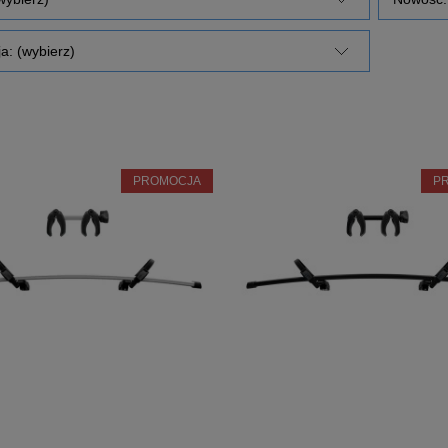
a: (wybierz)
PROMOCJA
P