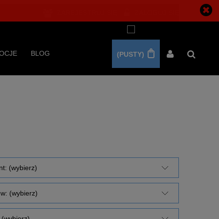
ZAREJESTRUJ SIĘ
ZALOGUJ SIĘ
OCJE
BLOG
(PUSTY)
t: (wybierz)
w: (wybierz)
(wybierz)