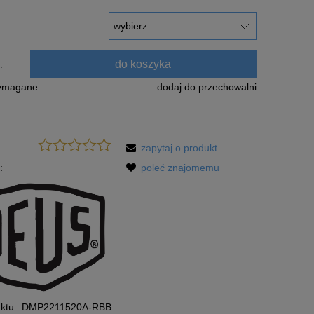
rodukt jest sprzedawany krócej niż
wyświetlana jest najniższa cena od
 kiedy produkt pojawił się w
ży.
do koszyka
.
wymagane
dodaj do przechowalni
zapytaj o produkt
:
poleć znajomemu
ktu:
DMP2211520A-RBB