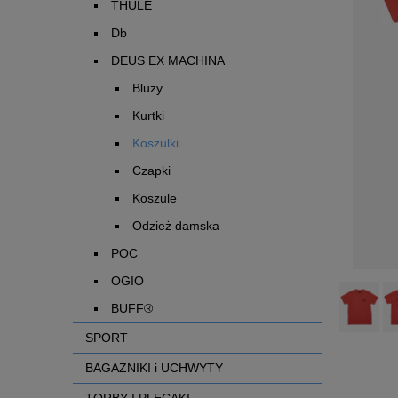
THULE
Db
DEUS EX MACHINA
Bluzy
Kurtki
Koszulki
Czapki
Koszule
Odzież damska
POC
OGIO
BUFF®
SPORT
BAGAŻNIKI i UCHWYTY
TORBY I PLECAKI