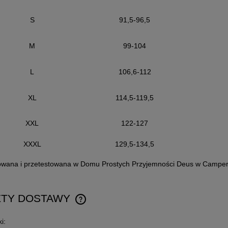
S
91,5-96,5
SZULKA DEUS CAUTION
KOSZULKA DEUS CAMPE
ADDRESS
M
99-104
149,50 zł
114,50 zł
L
106,6-112
Cena regularna:
Cena regularna:
XL
114,5-119,5
299,00 zł
229,00 zł
Najniższa cena:
149,50 zł
Najniższa cena:
114,50 zł
XXL
122-127
do koszyka
do koszyka
XXXL
129,5-134,5
owana i przetestowana w Domu Prostych Przyjemności Deus w Campe
ZTY DOSTAWY
i:
CENA NIE ZAWIERA EWENTUALNYCH