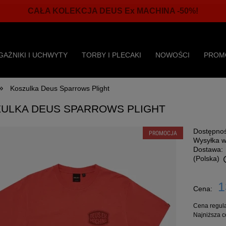
CAŁA KOLEKCJA DEUS Ex MACHINA -50%!
GAŻNIKI I UCHWYTY
TORBY I PLECAKI
NOWOŚCI
PROM
»
Koszulka Deus Sparrows Plight
ULKA DEUS SPARROWS PLIGHT
Dostępnoś
PROMOCJA
Wysyłka w
Dostawa:
(Polska)
Cena nie zawiera ewentualnych kosztów
1
Cena:
płatności
Cena regul
Najniższa c