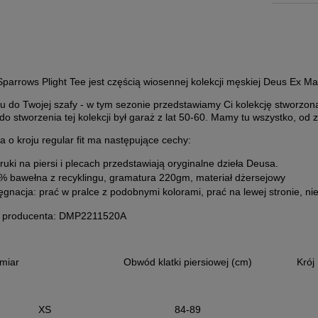
parrows Plight Tee jest częścią wiosennej kolekcji męskiej Deus Ex M
u do Twojej szafy - w tym sezonie przedstawiamy Ci kolekcję stworzon
 do stworzenia tej kolekcji był garaż z lat 50-60. Mamy tu wszystko, od 
a o kroju regular fit ma następujące cechy:
uki na piersi i plecach przedstawiają oryginalne dzieła Deusa.
% bawełna z recyklingu, gramatura 220gm, materiał dżersejowy
ęgnacja: prać w pralce z podobnymi kolorami, prać na lewej stronie, 
 producenta: DMP2211520A
miar
Obwód klatki piersiowej (cm)
Krój
XS
84-89