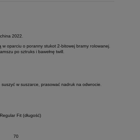
achina 2022.
ą w oparciu o poranny stukot 2-bitowej bramy rolowanej.
zamszu po sztruks i bawełnę twill.
nie suszyć w suszarce, prasować nadruk na odwrocie.
 Regular Fit (długość)
70