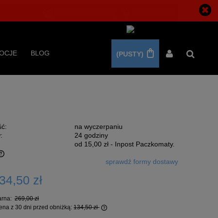
ZAREJESTRUJ SIĘ
ZALOGUJ SIĘ
OCJE
BLOG
(PUSTY)
ć:
na wyczerpaniu
:
24 godziny
od 15,00 zł
- Inpost Paczkomaty.
sprawdź formy dostawy
34,50 zł
arna:
269,00 zł
ena z 30 dni przed obniżką:
134,50 zł