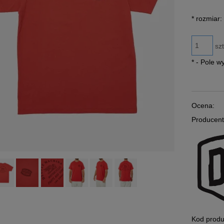
Jeżeli p
*
rozmiar:
30 dni, 
momentu,
sprzeda
szt
*
- Pole 
Ocena:
Producent
Kod produ