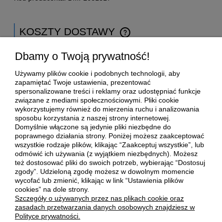
KOSZTY DOSTAWY
CENA NIE ZAWIERA EWENTUALNYCH KOSZTÓW
PŁATNOŚCI
Kraj wysyłki:
Dbamy o Twoją prywatność!
Używamy plików cookie i podobnych technologii, aby
zapamiętać Twoje ustawienia, prezentować
spersonalizowane treści i reklamy oraz udostępniać funkcje
Inpost Paczkomaty.
15,00 zł
związane z mediami społecznościowymi. Pliki cookie
wykorzystujemy również do mierzenia ruchu i analizowania
sposobu korzystania z naszej strony internetowej.
Kurier DPD
17,99 zł
Domyślnie włączone są jedynie pliki niezbędne do
poprawnego działania strony. Poniżej możesz zaakceptować
wszystkie rodzaje plików, klikając “Zaakceptuj wszystkie”, lub
odmówić ich używania (z wyjątkiem niezbędnych). Możesz
POMOC
też dostosować pliki do swoich potrzeb, wybierając “Dostosuj
zgody”. Udzieloną zgodę możesz w dowolnym momencie
wycofać lub zmienić, klikając w link “Ustawienia plików
MOJE KONTO
cookies” na dole strony.
Szczegóły o używanych przez nas plikach cookie oraz
zasadach przetwarzania danych osobowych znajdziesz w
PŁATNOŚCI I DOSTAWA
Polityce prywatności.