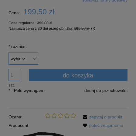
Cena nie zawiera ewentualnych kosztów płatności
199,50 zł
Cena:
Cena regularna:
399,00 zł
Najniższa cena z 30 dni przed obniżką:
199,50 zł
Jeżeli produkt jest s
30 dni, wyświetlana j
*
rozmiar:
momentu, kiedy produk
sprzedaży.
do koszyka
szt.
*
- Pole wymagane
dodaj do przechowalni
Ocena:
zapytaj o produkt
Producent:
poleć znajomemu