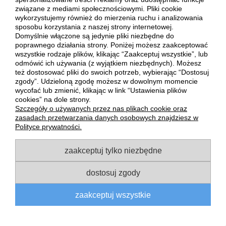
związane z mediami społecznościowymi. Pliki cookie
PŁATNOŚCI I DOSTAWA
wykorzystujemy również do mierzenia ruchu i analizowania
sposobu korzystania z naszej strony internetowej.
Domyślnie włączone są jedynie pliki niezbędne do
INFORMACJE
poprawnego działania strony. Poniżej możesz zaakceptować
wszystkie rodzaje plików, klikając “Zaakceptuj wszystkie”, lub
odmówić ich używania (z wyjątkiem niezbędnych). Możesz
O NAS
też dostosować pliki do swoich potrzeb, wybierając “Dostosuj
zgody”. Udzieloną zgodę możesz w dowolnym momencie
wycofać lub zmienić, klikając w link “Ustawienia plików
pokaż pełną wersję strony
cookies” na dole strony.
Szczegóły o używanych przez nas plikach cookie oraz
Sklep internetowy Shoper Premium
zasadach przetwarzania danych osobowych znajdziesz w
Polityce prywatności.
zaakceptuj tylko niezbędne
dostosuj zgody
zaakceptuj wszystkie