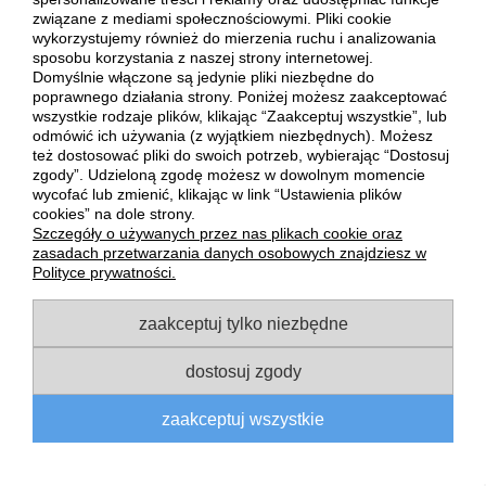
związane z mediami społecznościowymi. Pliki cookie
PŁATNOŚCI I DOSTAWA
wykorzystujemy również do mierzenia ruchu i analizowania
sposobu korzystania z naszej strony internetowej.
Domyślnie włączone są jedynie pliki niezbędne do
INFORMACJE
poprawnego działania strony. Poniżej możesz zaakceptować
wszystkie rodzaje plików, klikając “Zaakceptuj wszystkie”, lub
odmówić ich używania (z wyjątkiem niezbędnych). Możesz
O NAS
też dostosować pliki do swoich potrzeb, wybierając “Dostosuj
zgody”. Udzieloną zgodę możesz w dowolnym momencie
wycofać lub zmienić, klikając w link “Ustawienia plików
pokaż pełną wersję strony
cookies” na dole strony.
Szczegóły o używanych przez nas plikach cookie oraz
Sklep internetowy Shoper Premium
zasadach przetwarzania danych osobowych znajdziesz w
Polityce prywatności.
zaakceptuj tylko niezbędne
dostosuj zgody
zaakceptuj wszystkie