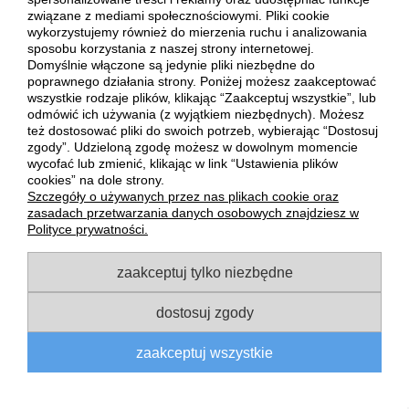
związane z mediami społecznościowymi. Pliki cookie
PŁATNOŚCI I DOSTAWA
wykorzystujemy również do mierzenia ruchu i analizowania
sposobu korzystania z naszej strony internetowej.
Domyślnie włączone są jedynie pliki niezbędne do
INFORMACJE
poprawnego działania strony. Poniżej możesz zaakceptować
wszystkie rodzaje plików, klikając “Zaakceptuj wszystkie”, lub
odmówić ich używania (z wyjątkiem niezbędnych). Możesz
O NAS
też dostosować pliki do swoich potrzeb, wybierając “Dostosuj
zgody”. Udzieloną zgodę możesz w dowolnym momencie
wycofać lub zmienić, klikając w link “Ustawienia plików
pokaż pełną wersję strony
cookies” na dole strony.
Szczegóły o używanych przez nas plikach cookie oraz
Sklep internetowy Shoper Premium
zasadach przetwarzania danych osobowych znajdziesz w
Polityce prywatności.
zaakceptuj tylko niezbędne
dostosuj zgody
zaakceptuj wszystkie