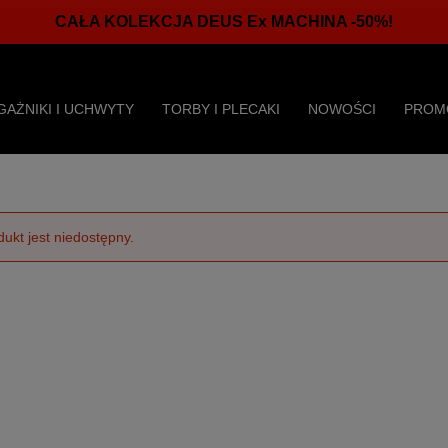
CAŁA KOLEKCJA DEUS Ex MACHINA -50%!
GAŻNIKI I UCHWYTY
TORBY I PLECAKI
NOWOŚCI
PROM
dukt jest niedostępny.