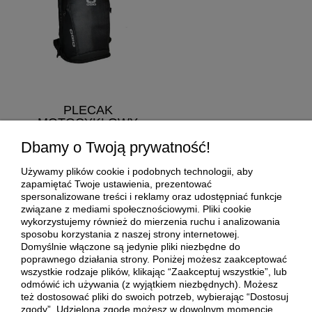
PLECAK
MOTOCYKLOWY
OGIO MACH LH
Dbamy o Twoją prywatność!
CZARNY
OGIO
Używamy plików cookie i podobnych technologii, aby
349,50 zł
zapamiętać Twoje ustawienia, prezentować
spersonalizowane treści i reklamy oraz udostępniać funkcje
Cena regularna:
699,00 zł
związane z mediami społecznościowymi. Pliki cookie
wykorzystujemy również do mierzenia ruchu i analizowania
Najniższa cena:
384,45 zł
sposobu korzystania z naszej strony internetowej.
do koszyka
Domyślnie włączone są jedynie pliki niezbędne do
poprawnego działania strony. Poniżej możesz zaakceptować
wszystkie rodzaje plików, klikając “Zaakceptuj wszystkie”, lub
odmówić ich używania (z wyjątkiem niezbędnych). Możesz
też dostosować pliki do swoich potrzeb, wybierając “Dostosuj
zgody”. Udzieloną zgodę możesz w dowolnym momencie